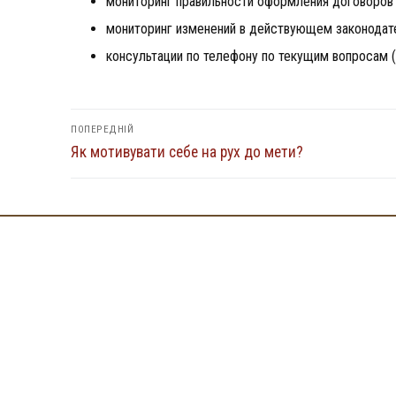
мониторинг правильности оформления договоров и
мониторинг изменений в действующем законодате
консультации по телефону по текущим вопросам (
Навігація
ПОПЕРЕДНІЙ
Попередній
Як мотивувати себе на рух до мети?
записів
запис: