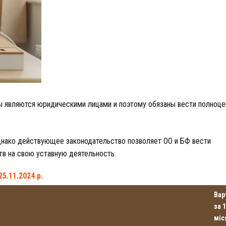
 являются юридическими лицами и поэтому обязаны вести полноц
днако действующее законодательство позволяет ОО и БФ вести
в на свою уставную деятельность.
5.11.2024 р.
Вар
за 1
міс