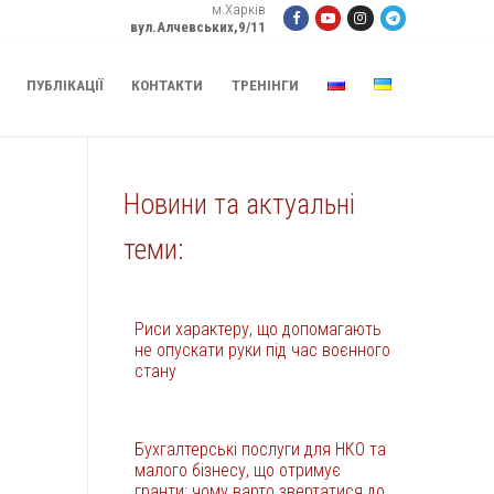
м.Харків
вул.Алчевських,9/11
ПУБЛІКАЦІЇ
КОНТАКТИ
ТРЕНІНГИ
Новини та актуальні
теми:
Риси характеру, що допомагають
не опускати руки під час воєнного
стану
Бухгалтерські послуги для НКО та
малого бізнесу, що отримує
гранти: чому варто звертатися до