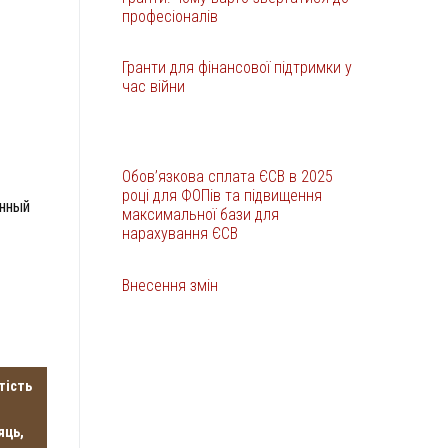
професіоналів
Гранти для фінансової підтримки у
час війни
Обов’язкова сплата ЄСВ в 2025
році для ФОПів та підвищення
енный
максимальної бази для
нарахування ЄСВ
Внесення змін
тість
яць,