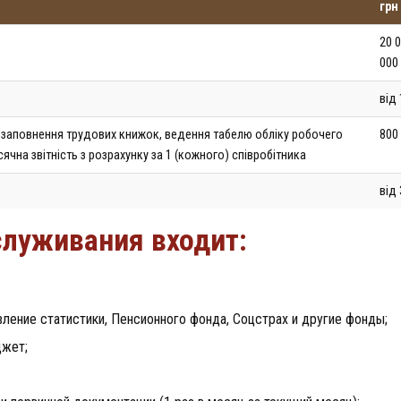
грн
20 0
000
від 
 заповнення трудових книжок, ведення табелю обліку робочего
800
сячна звітність з розрахунку за 1 (кожного) співробітника
від 
служивания входит:
авление статистики, Пенсионного фонда, Соцстрах и другие фонды;
джет;