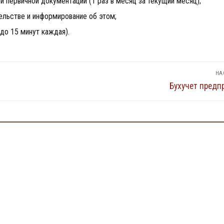
 первичной документации (1 раз в месяц за текущий месяц);
льстве и информирование об этом;
до 15 минут каждая).
НА
Наступний
Бухучет предп
запис: