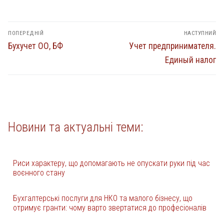
Навігація
ПОПЕРЕДНІЙ
НАСТУПНИЙ
записів
Попередній
Наступний
Бухучет ОО, БФ
Учет предпринимателя.
запис:
запис:
Единый налог
Новини та актуальні теми:
Риси характеру, що допомагають не опускати руки під час
воєнного стану
Бухгалтерські послуги для НКО та малого бізнесу, що
отримує гранти: чому варто звертатися до професіоналів