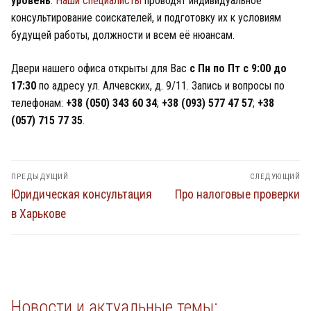
уровень
.
Наши
специалисты
проводят индивидуальное
консультирование соискателей, и подготовку их к условиям
будущей работы, должности и всем её нюансам.
Двери нашего офиса открыты для Вас
с Пн по Пт с 9:00 до
17:30
по адресу ул. Алчевских, д. 9/11. Запись и вопросы по
телефонам:
+38 (050) 343 60 34
;
+38 (093) 577 47 57
;
+38
(057) 715 77 35
.
Навигация
ПРЕДЫДУЩИЙ
СЛЕДУЮЩИЙ
по
Предыдущий
Следующий
Юридическая консультация
Про налоговые проверки
пост:
пост:
записям
в Харькове
Новости и актуальные темы: