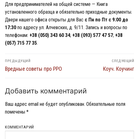
Для предпринимателей на общей системе — Книга
установленного образца и обязательно приходные документы.
Двери нашего офиса открыты для Вас
с Пн по Пт с 9:00 до
17:30
по адресу ул. Алчевских, д. 9/11. Запись и вопросы по
телефонам:
+38 (050) 343 60 34
;
+38 (093) 577 47 57
;
+38
(057) 715 77 35
.
Навигация
ПРЕДЫДУЩИЙ
СЛЕДУЮЩИЙ
по
Предыдущий
Следующий
Вредные советы про РРО
Коуч. Коучинг
пост:
пост:
записям
Добавить комментарий
Ваш адрес email не будет опубликован.
Обязательные поля
помечены
*
КОММЕНТАРИЙ