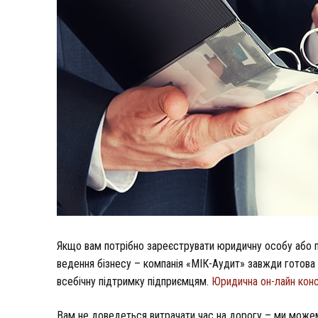
Якщо вам потрібно зареєструвати юридичну особу або пр
ведення бізнесу – компанія «МІК-Аудит» завжди готова 
всебічну підтримку підприємцям.
Юридична он-лайн конс
Вам не доведеться витрачати час на дорогу – ми може