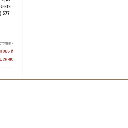
бачити
) 577
СТУПНИЙ
нговый
ешению