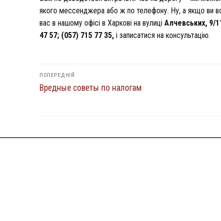
якого мессенджера або ж по телефону. Ну, а якщо ви все
вас в нашому офісі в Харкові на вулиці
Алчевських, 9/1
47 57; (057) 715 77 35,
і записатися на консультацію.
Навігація
ПОПЕРЕДНІЙ
Попередній
Вредные советы по налогам
записів
запис: