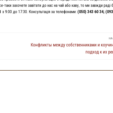
-таки захочете завітати до нас на чай або каву, то ми завжди раді 
1
з 9:00 до 17:30. Консультація за телефонами:
(050) 343 60 34; (093
НА
Наступний
Конфликты между собственниками и коучи
запис:
подход к их р