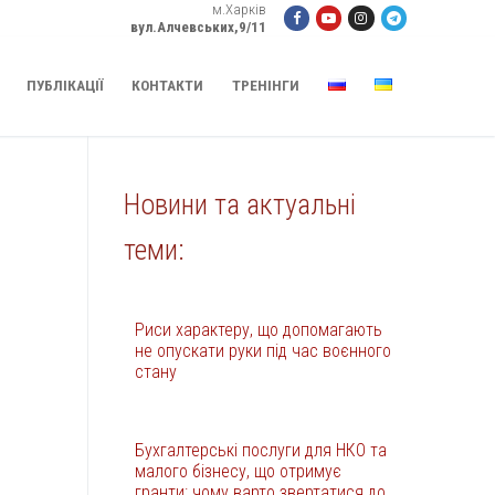
м.Харків
вул.Алчевських,9/11
ПУБЛІКАЦІЇ
КОНТАКТИ
ТРЕНІНГИ
Новини та актуальні
теми:
Риси характеру, що допомагають
не опускати руки під час воєнного
стану
Бухгалтерські послуги для НКО та
малого бізнесу, що отримує
гранти: чому варто звертатися до