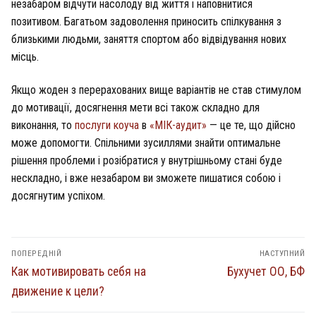
незабаром відчути насолоду від життя і наповнитися
позитивом. Багатьом задоволення приносить спілкування з
близькими людьми, заняття спортом або відвідування нових
місць.
Якщо жоден з перерахованих вище варіантів не став стимулом
до мотивації, досягнення мети всі також складно для
виконання, то
послуги коуча
в
«МІК-аудит»
— це те, що дійсно
може допомогти. Спільними зусиллями знайти оптимальне
рішення проблеми і розібратися у внутрішньому стані буде
нескладно, і вже незабаром ви зможете пишатися собою і
досягнутим успіхом.
Навігація
ПОПЕРЕДНІЙ
НАСТУПНИЙ
записів
Попередній
Наступний
Как мотивировать себя на
Бухучет ОО, БФ
запис:
запис:
движение к цели?