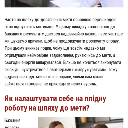
Часто на шляху до досягнення мети основною перешкодою
стає відсутність мотивації. У цьому випадку кожен крок до
бажаного результату дається надзвичайно важко, і все частіше
ми шукаємо причини, щоб не продовжувати розпочату справу.
При цьому виникає подив, чому ще зовсім недавно ми
отримували неймовірне задоволення, рухаючись до мети, а
сьогодні енергія випарувалася. Більше не хочеться виконувати
якісь дії, зустрічатися з партнерами і «напружуватися». Тому
відразу знаходяться важніші справи, якими нам цікаво
займатися і головне, не прикладати ніяких зусиль.
Як налаштувати себе на плідну
роботу на шляху до мети?
Бажання
досягти