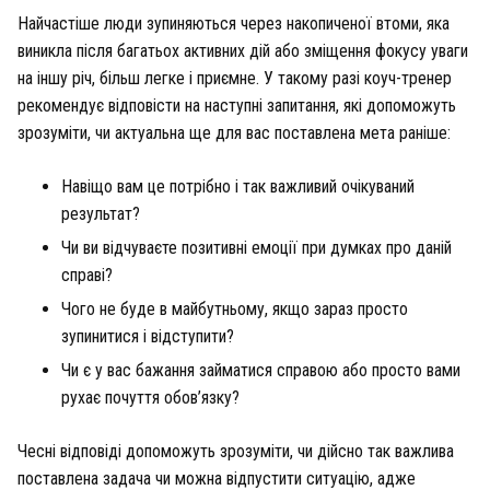
Найчастіше люди зупиняються через накопиченої втоми, яка
виникла після багатьох активних дій або зміщення фокусу уваги
на іншу річ, більш легке і приємне. У такому разі коуч-тренер
рекомендує відповісти на наступні запитання, які допоможуть
зрозуміти, чи актуальна ще для вас поставлена мета раніше:
Навіщо вам це потрібно і так важливий очікуваний
результат?
Чи ви відчуваєте позитивні емоції при думках про даній
справі?
Чого не буде в майбутньому, якщо зараз просто
зупинитися і відступити?
Чи є у вас бажання займатися справою або просто вами
рухає почуття обов’язку?
Чесні відповіді допоможуть зрозуміти, чи дійсно так важлива
поставлена задача чи можна відпустити ситуацію, адже